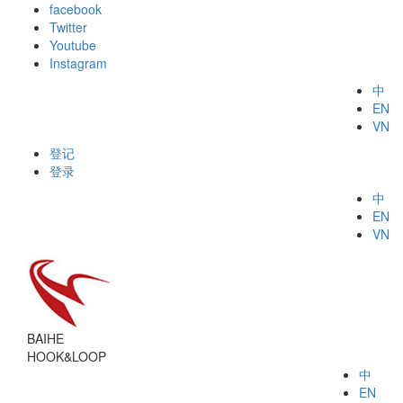
facebook
Twitter
Youtube
Instagram
中
EN
VN
登记
登录
中
EN
VN
BAIHE
HOOK&LOOP
中
EN