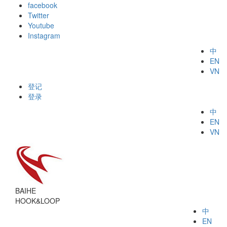
facebook
Twitter
Youtube
Instagram
中
EN
VN
登记
登录
中
EN
VN
BAIHE
HOOK&LOOP
中
EN