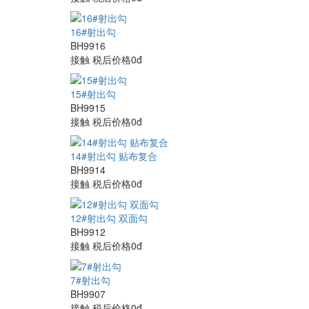
16#射出勾
BH9916
接触
税后价格0đ
15#射出勾
BH9915
接触
税后价格0đ
14#射出勾 贴布复合
BH9914
接触
税后价格0đ
12#射出勾 双面勾
BH9912
接触
税后价格0đ
7#射出勾
BH9907
接触
税后价格0đ