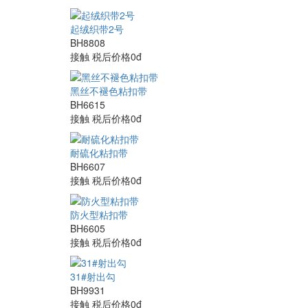
起绒织带2号
BH8808
接触
税后价格0đ
黑丝不褪色粘扣带
BH6615
接触
税后价格0đ
耐硫化粘扣带
BH6607
接触
税后价格0đ
防火型粘扣带
BH6605
接触
税后价格0đ
31#射出勾
BH9931
接触
税后价格0đ