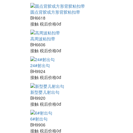
圆点背胶或方形背胶粘扣带
BH6618
接触
税后价格0đ
高周波粘扣带
BH6606
接触
税后价格0đ
24#射出勾
BH9924
接触
税后价格0đ
新型婴儿射出勾
BH9920
接触
税后价格0đ
6#射出勾
BH9906
接触
税后价格0đ