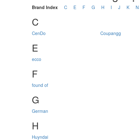
Brand Index
C
E
F
G
H
I
J
K
N
C
CenDo
Coupangg
E
ecco
F
found of
G
German
H
Huyndai