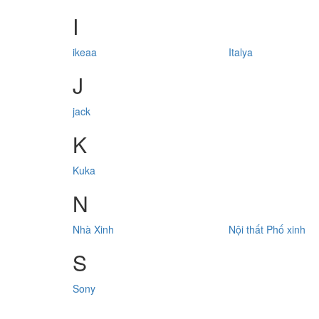
I
ikeaa
Italya
J
jack
K
Kuka
N
Nhà Xinh
Nội thất Phố xinh
S
Sony