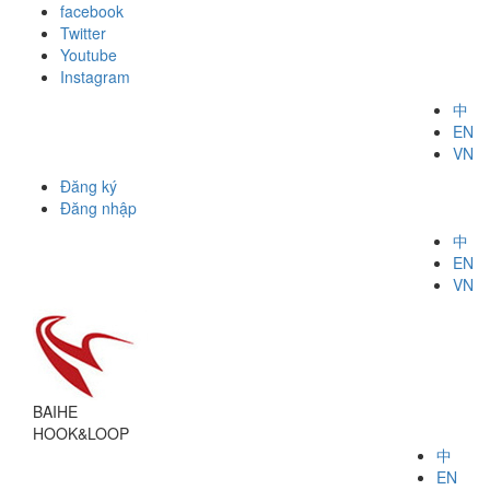
facebook
Twitter
Youtube
Instagram
中
EN
VN
Đăng ký
Đăng nhập
中
EN
VN
BAIHE
HOOK&LOOP
中
EN