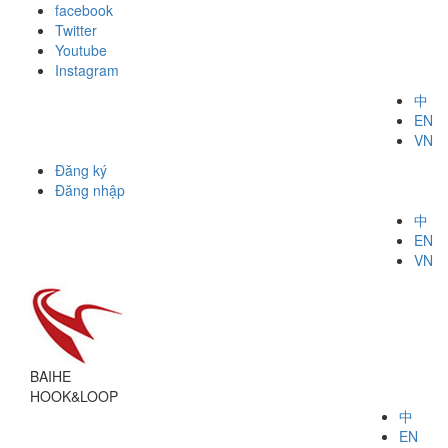
facebook
Twitter
Youtube
Instagram
中
EN
VN
Đăng ký
Đăng nhập
中
EN
VN
BAIHE
HOOK&LOOP
中
EN