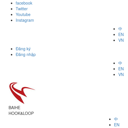
facebook
Twitter
Youtube
Instagram
中
EN
VN
Đăng ký
Đăng nhập
中
EN
VN
BAIHE
HOOK&LOOP
中
EN